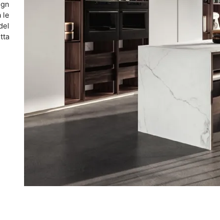
ign
 le
del
tta