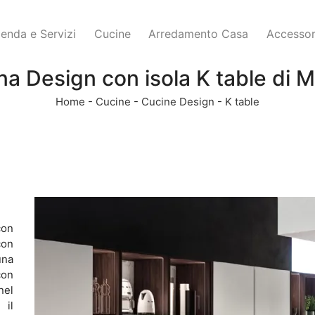
ienda e Servizi
Cucine
Arredamento Casa
Accessor
a Design con isola K table di Ma
Home
-
Cucine
-
Cucine Design
-
K table
con
con
una
con
nel
 il