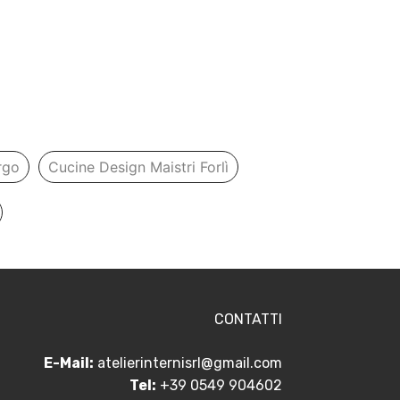
rgo
Cucine Design Maistri Forlì
CONTATTI
E-Mail:
atelierinternisrl@gmail.com
Tel:
+39 0549 904602