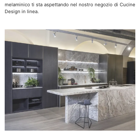
melaminico ti sta aspettando nel nostro negozio di Cucine
Design in linea.