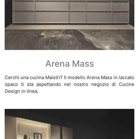
Arena Mass
Cerchi una cucina Maistri? Il modello Arena Mass in laccato
opaco ti sta aspettando nel nostro negozio di Cucine
Design in linea.