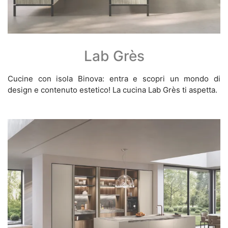
Lab Grès
Cucine con isola Binova: entra e scopri un mondo di
design e contenuto estetico! La cucina Lab Grès ti aspetta.