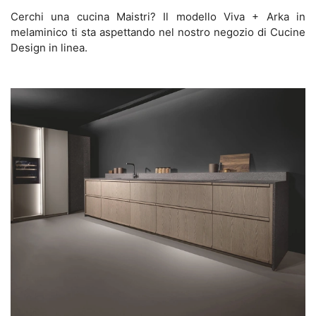
Cerchi una cucina Maistri? Il modello Viva + Arka in
melaminico ti sta aspettando nel nostro negozio di Cucine
Design in linea.