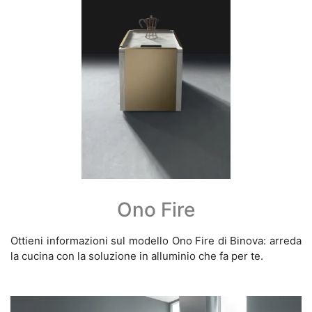
Ono Fire
Ottieni informazioni sul modello Ono Fire di Binova: arreda
la cucina con la soluzione in alluminio che fa per te.