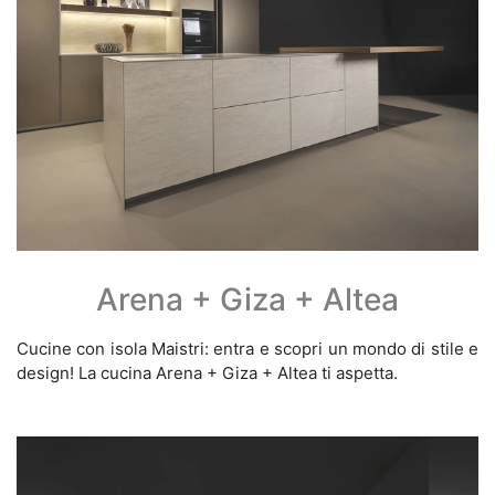
Arena + Giza + Altea
Cucine con isola Maistri: entra e scopri un mondo di stile e
design! La cucina Arena + Giza + Altea ti aspetta.