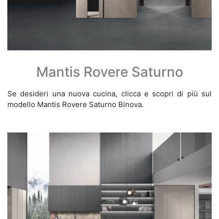
Mantis Rovere Saturno
Se desideri una nuova cucina, clicca e scopri di più sul
modello Mantis Rovere Saturno Binova.