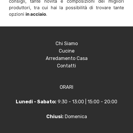
consigli, tante novità e composizioni dei migliori
produttori, tra cui hai la possibilità di trovare tante
opzioni
in acciaio
.
Chi Siamo
Cucine
Arredamento Casa
Contatti
ORARI
Lunedi - Sabato:
9:30 - 13:00 | 15:00 - 20:00
Chiusi:
Domenica