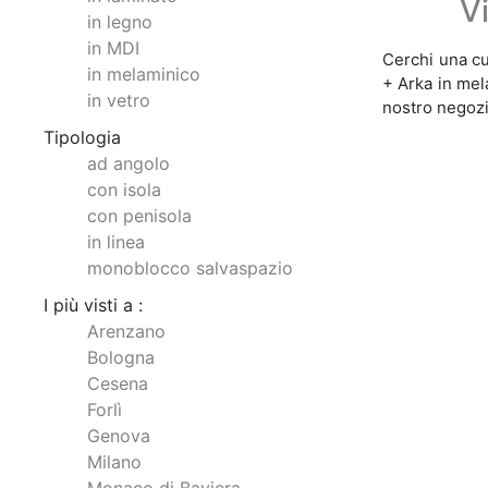
V
in legno
in MDI
Cerchi una cu
in melaminico
+ Arka in mel
in vetro
nostro negozi
Tipologia
ad angolo
con isola
con penisola
in linea
monoblocco salvaspazio
I più visti a :
Arenzano
Bologna
Cesena
Forlì
Genova
Milano