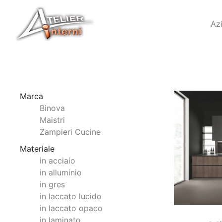
Az
Marca
Binova
Maistri
Zampieri Cucine
Materiale
in acciaio
in alluminio
in gres
in laccato lucido
in laccato opaco
in laminato