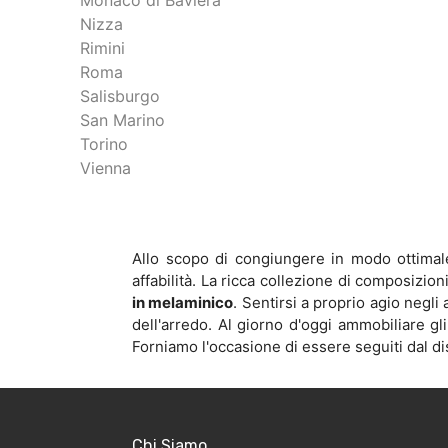
Monaco di Baviera
Nizza
Rimini
Roma
Salisburgo
San Marino
Torino
Vienna
Allo scopo di congiungere in modo ottimale 
affabilità. La ricca collezione di composizi
in melaminico
. Sentirsi a proprio agio negl
dell'arredo. Al giorno d'oggi ammobiliare gli
Forniamo l'occasione di essere seguiti dal di
Chi Siamo