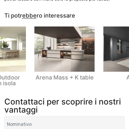
Ti potrebbero interessare
Outdoor
Arena Mass + K table
 isola
Contattaci per scoprire i nostri
vantaggi