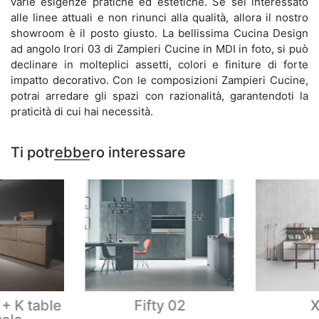
varie esigenze pratiche ed estetiche. Se sei interessato
alle linee attuali e non rinunci alla qualità, allora il nostro
showroom è il posto giusto. La bellissima Cucina Design
ad angolo Irori 03 di Zampieri Cucine in MDI in foto, si può
declinare in molteplici assetti, colori e finiture di forte
impatto decorativo. Con le composizioni Zampieri Cucine,
potrai arredare gli spazi con razionalità, garantendoti la
praticità di cui hai necessità.
Ti potrebbero interessare
+ K table
Fifty 02
X