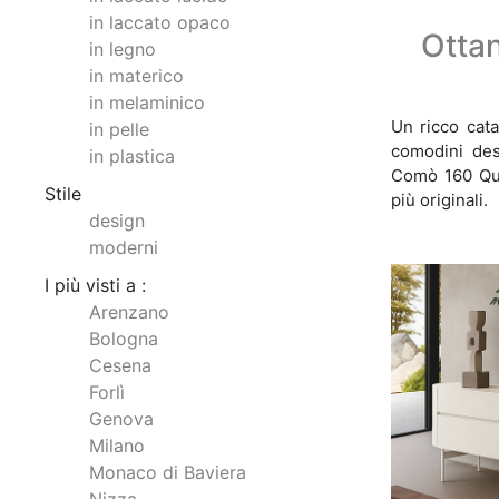
in laccato opaco
Otta
in legno
in materico
in melaminico
Un ricco cata
in pelle
comodini des
in plastica
Comò 160 Quer
Stile
più originali.
design
moderni
I più visti a :
Arenzano
Bologna
Cesena
Forlì
Genova
Milano
Monaco di Baviera