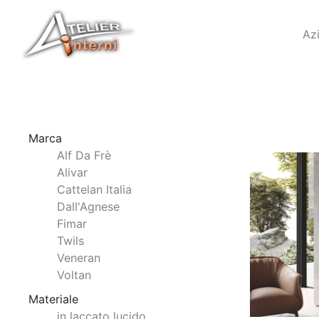
Az
Marca
Alf Da Frè
Alivar
Cattelan Italia
Dall'Agnese
Fimar
Twils
Veneran
Voltan
Materiale
in laccato lucido