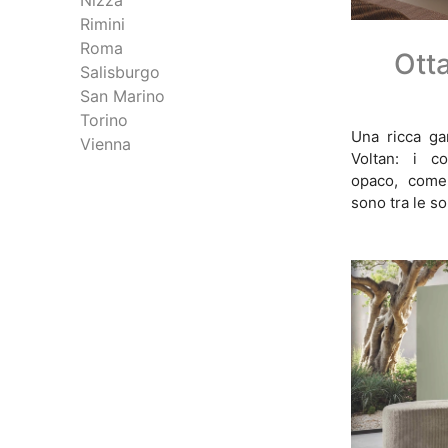
Nizza
Rimini
Roma
Ott
Salisburgo
San Marino
Torino
Una ricca ga
Vienna
Voltan: i c
opaco, come
sono tra le so