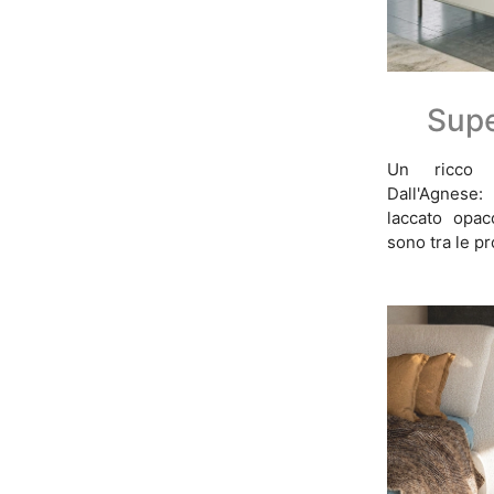
Sup
Un ricco c
Dall'Agnese
laccato opa
sono tra le p