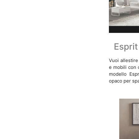
Espri
Vuoi allestir
e mobili con c
modello Espr
opaco per spa