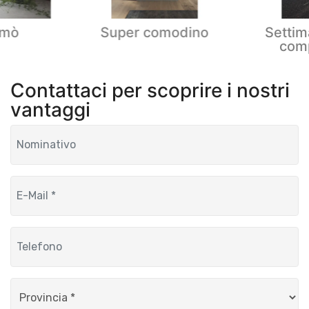
omò
Super comodino
Settim
comp
Contattaci per scoprire i nostri
vantaggi