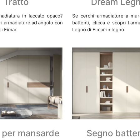
Tratto
Dream Leg
madiatura in laccato opaco?
Se cerchi armadiature a mur
ri armadiature ad angolo con
battenti, clicca e scopri l'a
di Fimar.
Legno di Fimar in legno.
 per mansarde
Segno batte