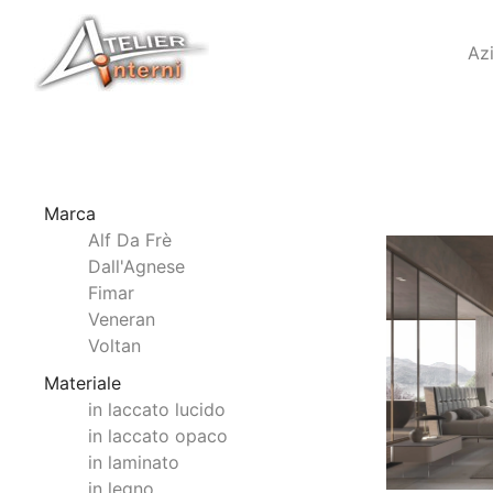
Az
Marca
Alf Da Frè
Dall'Agnese
Fimar
Veneran
Voltan
Materiale
in laccato lucido
in laccato opaco
in laminato
in legno