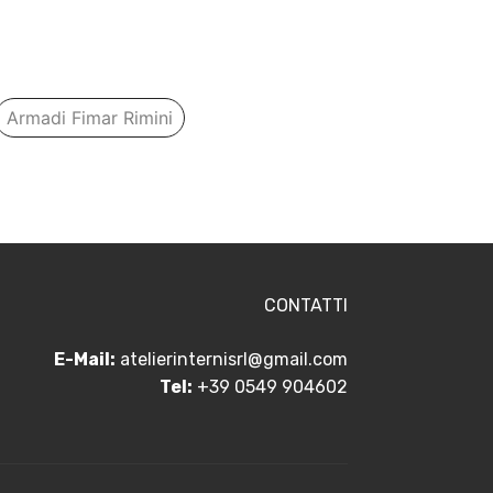
Armadi Fimar Rimini
CONTATTI
E-Mail:
atelierinternisrl@gmail.com
Tel:
+39 0549 904602