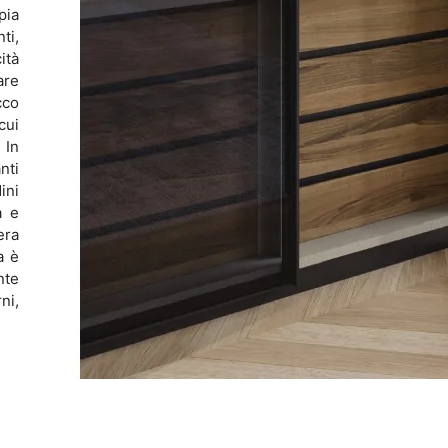
pia
ti,
ità
are
cco
cui
 In
nti
ini
a e
era
a è
nte
ni,