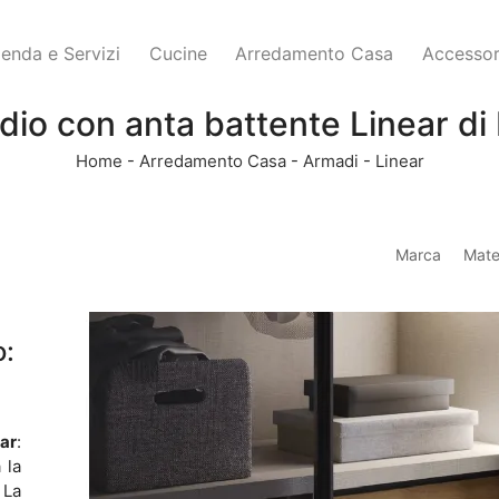
ienda e Servizi
Cucine
Arredamento Casa
Accessor
io con anta battente Linear di
Home
-
Arredamento Casa
-
Armadi
-
Linear
Marca
Mate
o:
ar
:
 la
 La