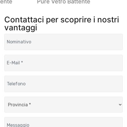
tente
Pure Vetro Battente
Contattaci per scoprire i nostri
vantaggi