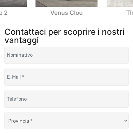
o 2
Venus Clou
T
Contattaci per scoprire i nostri
vantaggi