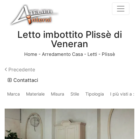
Letto imbottito Plissè di
Veneran
Home
-
Arredamento Casa
-
Letti
-
Plissè
Precedente
Contattaci
Marca
Materiale
Misura
Stile
Tipologia
I più visti a :