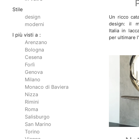
Stile
design
Un ricco cata
design: il m
moderni
Italia in lac
I più visti a :
per ultimare 
Arenzano
Bologna
Cesena
Forlì
Genova
Milano
Monaco di Baviera
Nizza
Rimini
Roma
Salisburgo
San Marino
Torino