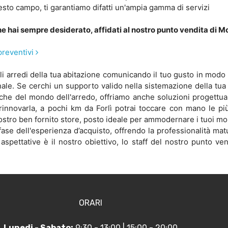
sto campo, ti garantiamo difatti un'ampia gamma di servizi
e hai sempre desiderato, affidati al nostro punto vendita di Mob
preventivi
 gli arredi della tua abitazione comunicando il tuo gusto in modo 
le. Se cerchi un supporto valido nella sistemazione della tua a
rche del mondo dell'arredo, offriamo anche soluzioni progettual
rinnovarla, a pochi km da Forlì potrai toccare con mano le p
nostro ben fornito store, posto ideale per ammodernare i tuoi mobi
fase dell'esperienza d’acquisto, offrendo la professionalità mat
spettative è il nostro obiettivo, lo staff del nostro punto ven
ORARI
Lunedi - Sabato:
9:30 - 13:00 | 15:00 - 20:00