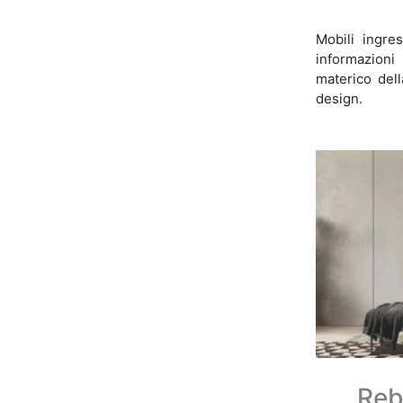
Mobili ingre
informazion
materico dell
design.
Reb