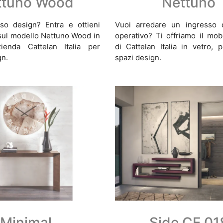
ttuno Wood
Nettuno
sso design? Entra e ottieni
Vuoi arredare un ingresso 
sul modello Nettuno Wood in
operativo? Ti offriamo il mob
zienda Cattelan Italia per
di Cattelan Italia in vetro, 
gn.
spazi design.
Minimal
Side CF 01