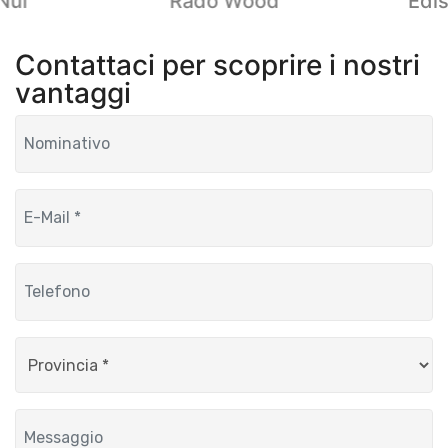
Nui
Rado Wood
Edis
Contattaci per scoprire i nostri
vantaggi