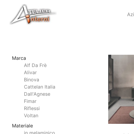
Az
Marca
Alf Da Frè
Alivar
Binova
Cattelan Italia
Dall'Agnese
Fimar
Riflessi
Voltan
Materiale
in melaminico