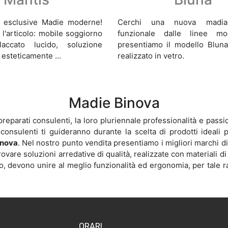
ù esclusive Madie moderne!
Cerchi una nuova madi
 l'articolo: mobile soggiorno
funzionale dalle linee m
accato lucido, soluzione
presentiamo il modello Bluna
 esteticamente ...
realizzato in vetro.
Madie Binova
reparati consulenti, la loro pluriennale professionalità e pass
i consulenti ti guideranno durante la scelta di prodotti ideali
inova
. Nel nostro punto vendita presentiamo i migliori marchi d
rovare soluzioni arredative di qualità, realizzate con materiali d
eno, devono unire al meglio funzionalità ed ergonomia, per tale 
ORARI