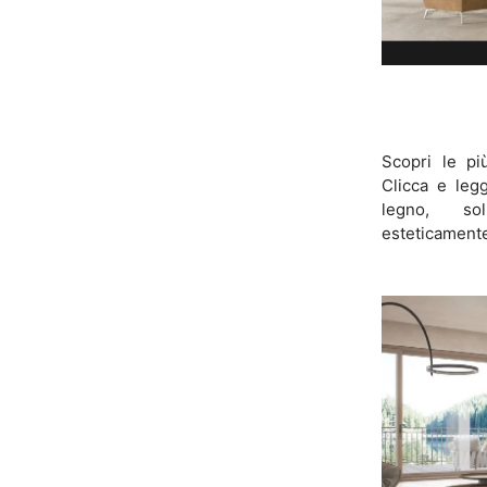
Scopri le pi
Clicca e legg
legno, so
esteticament