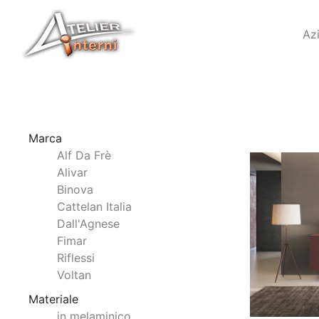
Az
Marca
Alf Da Frè
Alivar
Binova
Cattelan Italia
Dall'Agnese
Fimar
Riflessi
Voltan
Materiale
in melaminico