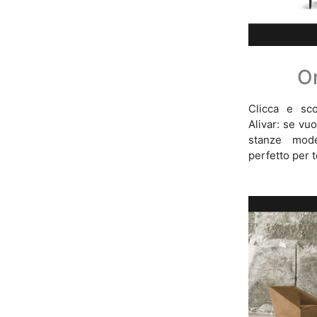
Or
Clicca e sco
Alivar: se vuo
stanze mode
perfetto per t