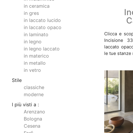
in ceramica
In
in gres
C
in laccato lucido
in laccato opaco
Clicca e scop
in laminato
Incisione 3
in legno
laccato opaco
in legno laccato
le tue stanze
in materico
in metallo
in vetro
Stile
classiche
moderne
I più visti a :
Arenzano
Bologna
Cesena