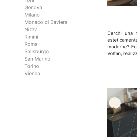
Forlì
Genova
Milano
Monaco di Baviera
Nizza
Cerchi una 
Rimini
esteticamen
Roma
moderne? Ecco
Salisburgo
Voltan, realiz
San Marino
Torino
Vienna