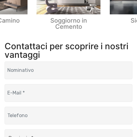
 Camino
Soggiorno in
Si
Cemento
Contattaci per scoprire i nostri
vantaggi