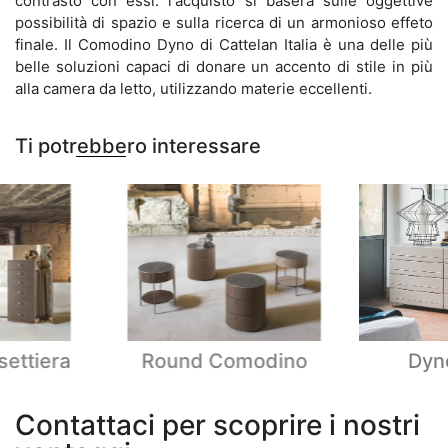
contrasto con essi: l'acquisto si baserà sulle oggettive
possibilità di spazio e sulla ricerca di un armonioso effeto
finale. Il Comodino Dyno di Cattelan Italia è una delle più
belle soluzioni capaci di donare un accento di stile in più
alla camera da letto, utilizzando materie eccellenti.
Ti potrebbero interessare
settiera
Round Comodino
Dyn
Contattaci per scoprire i nostri