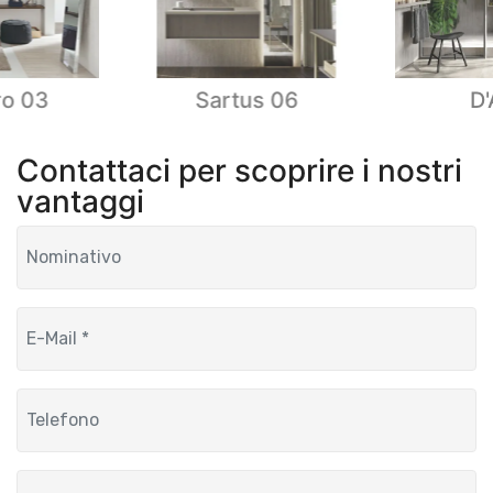
ro 03
Sartus 06
D'
Contattaci per scoprire i nostri
vantaggi