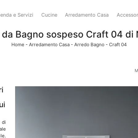
ienda e Servizi
Cucine
Arredamento Casa
Accessor
 da Bagno sospeso Craft 04 di 
Home
-
Arredamento Casa
-
Arredo Bagno
-
Craft 04
M
i
ui
 di
ale
le.