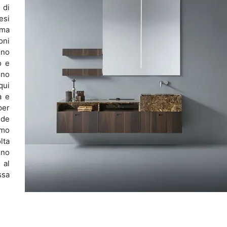
 di
esi
ima
oni
gno
o e
gno
qui
à e
per
nde
emo
lta
gno
 al
ssa