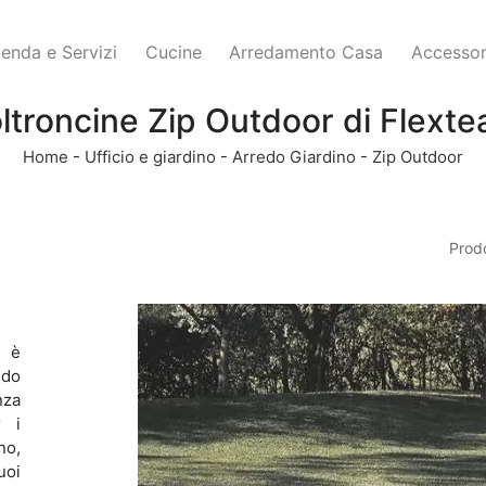
ienda e Servizi
Cucine
Arredamento Casa
Accessor
ltroncine Zip Outdoor di Flext
Home
-
Ufficio e giardino
-
Arredo Giardino
-
Zip Outdoor
Prodo
: è
edo
nza
r i
no,
uoi