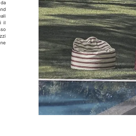
 da
and
ali
 il
sso
zzi
one