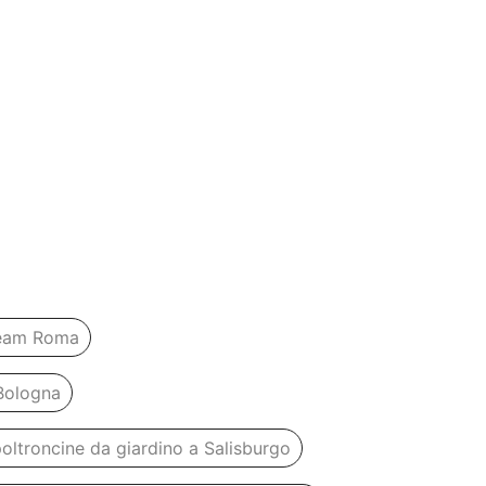
team Roma
Bologna
oltroncine da giardino a Salisburgo