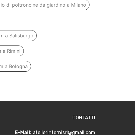
o di poltroncine da giardino a Milano
am a Salisburgo
 a Rimini
am a Bologna
CONTATTI
E-Mail:
atelierinternisrl@gmail.com