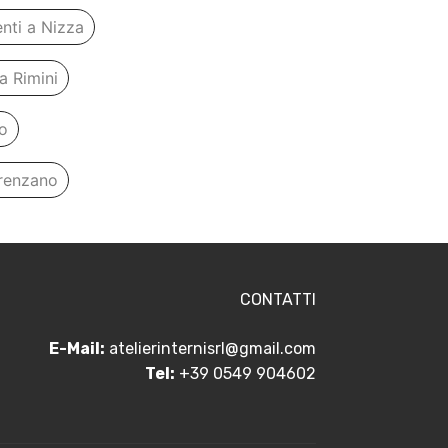
nti a Nizza
a Rimini
no
Arenzano
CONTATTI
E-Mail:
atelierinternisrl@gmail.com
Tel:
+39 0549 904602