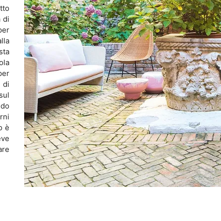
tto
 di
per
lla
sta
ola
per
 di
sul
edo
rni
o è
eve
are