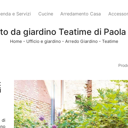
ienda e Servizi
Cucine
Arredamento Casa
Accessor
to da giardino Teatime di Paola
Home
-
Ufficio e giardino
-
Arredo Giardino
-
Teatime
Prodo
:
i
 di
ono