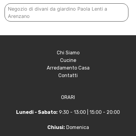
Negozio di divani da giardino Paola Lenti a
Arenzano
Chi Siamo
Cucine
Arredamento Casa
Contatti
ORARI
Lunedi - Sabato:
9:30 - 13:00 | 15:00 - 20:00
Chiusi:
Domenica