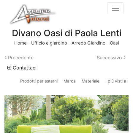
Divano Oasi di Paola Lenti
Home
-
Ufficio e giardino
-
Arredo Giardino
-
Oasi
Precedente
Successivo
Contattaci
Prodotti per esterni
Marca
Materiale
I più visti a :