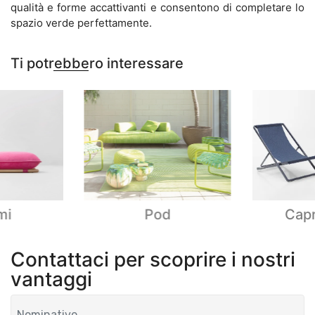
qualità e forme accattivanti e consentono di completare lo
spazio verde perfettamente.
Ti potrebbero interessare
mi
Pod
Capr
Contattaci per scoprire i nostri
vantaggi