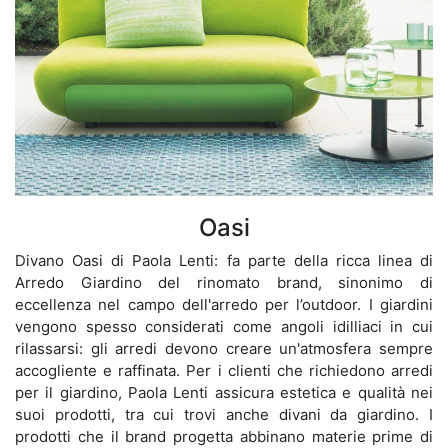
Oasi
Divano Oasi di Paola Lenti: fa parte della ricca linea di
Arredo Giardino del rinomato brand, sinonimo di
eccellenza nel campo dell'arredo per l’outdoor. I giardini
vengono spesso considerati come angoli idilliaci in cui
rilassarsi: gli arredi devono creare un'atmosfera sempre
accogliente e raffinata. Per i clienti che richiedono arredi
per il giardino, Paola Lenti assicura estetica e qualità nei
suoi prodotti, tra cui trovi anche divani da giardino. I
prodotti che il brand progetta abbinano materie prime di