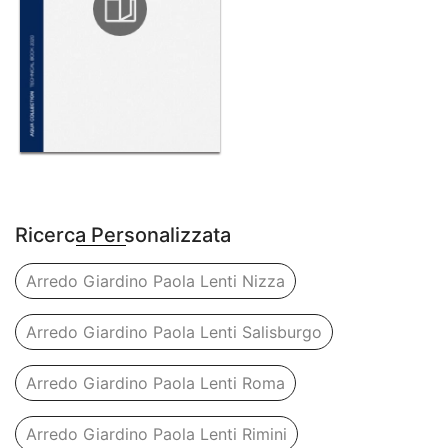
Ricerca Personalizzata
Arredo Giardino Paola Lenti Nizza
Arredo Giardino Paola Lenti Salisburgo
Arredo Giardino Paola Lenti Roma
Arredo Giardino Paola Lenti Rimini