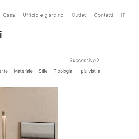
i Casa
Ufficio e giardino
Outlet
Contatti
IT
i
Successivo
ente
Materiale
Stile
Tipologia
I più visti a :