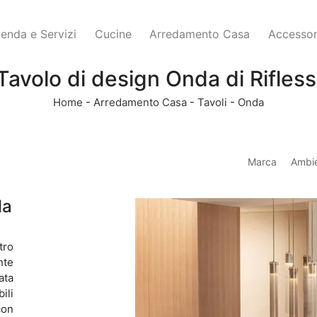
ienda e Servizi
Cucine
Arredamento Casa
Accessor
Tavolo di design Onda di Rifless
Home
-
Arredamento Casa
-
Tavoli
-
Onda
Marca
Ambi
la
tro
nte
ata
ili
con