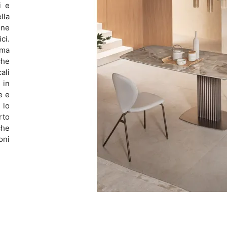
i e
lla
one
ci.
mma
che
ali
 in
e e
 lo
rto
che
oni