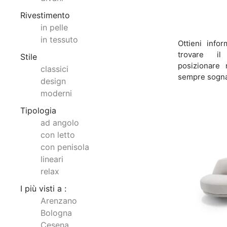
Rivestimento
in pelle
in tessuto
Ottieni infor
trovare il
Stile
posizionare 
classici
sempre sogna
design
moderni
Tipologia
ad angolo
con letto
con penisola
lineari
relax
I più visti a :
Arenzano
Bologna
Cesena