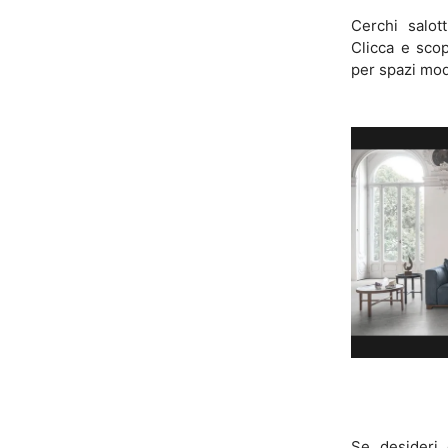
Cerchi salott
Clicca e scop
per spazi mod
Se desideri 