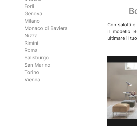
Forlì
B
Genova
Milano
Con salotti e 
Monaco di Baviera
il modello B
Nizza
ultimare il tu
Rimini
Roma
Salisburgo
San Marino
Torino
Vienna