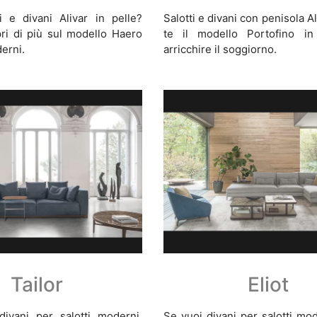
i e divani Alivar in pelle?
Salotti e divani con penisola Al
ri di più sul modello Haero
te il modello Portofino in
erni.
arricchire il soggiorno.
Tailor
Eliot
divani per salotti moderni,
Se vuoi divani per salotti mod