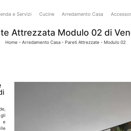
ienda e Servizi
Cucine
Arredamento Casa
Accessor
te Attrezzata Modulo 02 di Ve
Home
-
Arredamento Casa
-
Pareti Attrezzate
-
Modulo 02
e
di
de,
gli
o e
lle