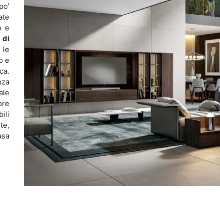
po’
ate
o e
 di
 le
o e
ca.
nza
ale
ore
ili
te,
asa