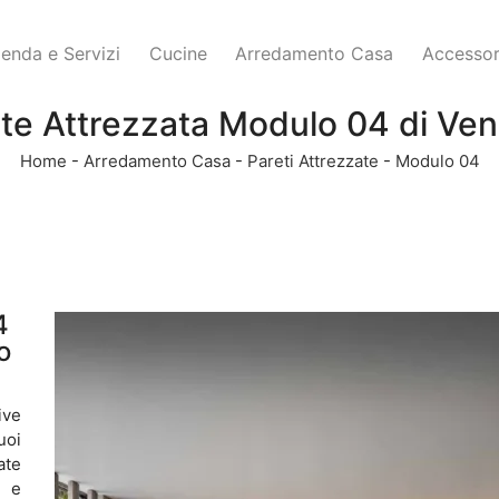
ienda e Servizi
Cucine
Arredamento Casa
Accessor
te Attrezzata Modulo 04 di Ve
Home
-
Arredamento Casa
-
Pareti Attrezzate
-
Modulo 04
4
o
ive
uoi
ate
 e