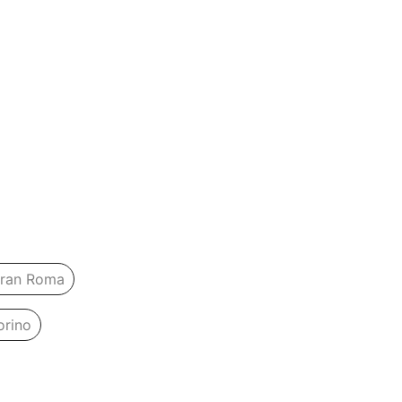
eran Roma
orino