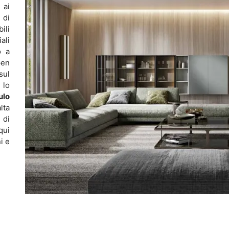
 ai
 di
ili
ali
o a
pen
sul
 lo
ulo
lta
 di
qui
i e