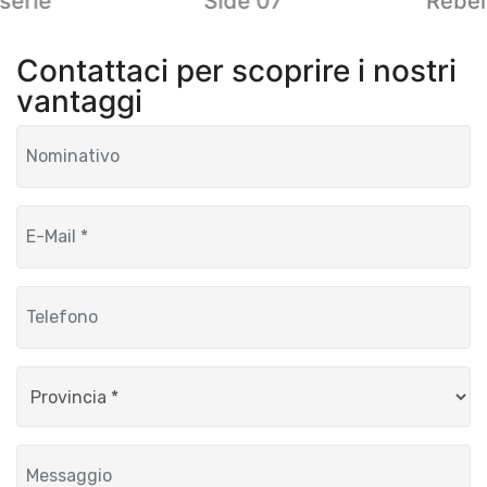
serie
Side 07
Rebel
Contattaci per scoprire i nostri
vantaggi