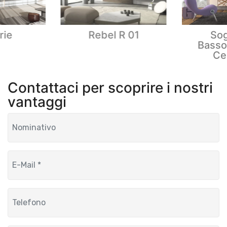
rie
Rebel R 01
Sog
Basso
Ce
Contattaci per scoprire i nostri
vantaggi