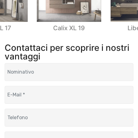
L 17
Calix XL 19
Lib
Contattaci per scoprire i nostri
vantaggi