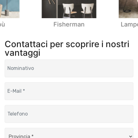
bù
Fisherman
Lampo
Contattaci per scoprire i nostri
vantaggi