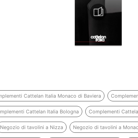
plementi Cattelan Italia Monaco di Baviera
Complementi
mplementi Cattelan Italia Bologna
Complementi Cattelan
Negozio di tavolini a Nizza
Negozio di tavolini a Monac