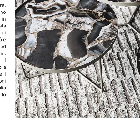
re.
ano
 in
sta
 di
à e
 ed
ni.
, i
o a
 il
oni
lia
ndo