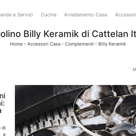
ienda e Servizi
Cucine
Arredamento Casa
Accessor
olino Billy Keramik di Cattelan It
Home
-
Accessori Casa
-
Complementi
-
Billy Keramik
M
ni
i:
a
 di
e e