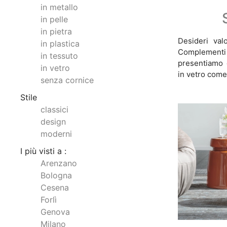
in metallo
in pelle
in pietra
Desideri valo
in plastica
Complement
in tessuto
presentiamo d
in vetro
in vetro come
senza cornice
Stile
classici
design
moderni
I più visti a :
Arenzano
Bologna
Cesena
Forlì
Genova
Milano