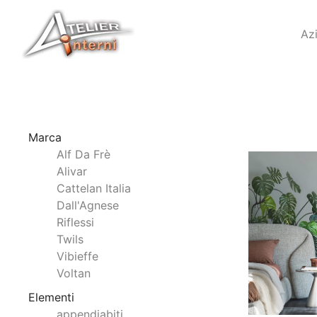
Az
Marca
Alf Da Frè
Alivar
Cattelan Italia
Dall'Agnese
Riflessi
Twils
Vibieffe
Voltan
Elementi
appendiabiti