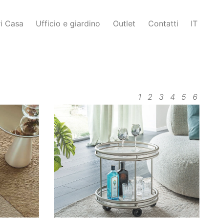
i Casa
Ufficio e giardino
Outlet
Contatti
IT
1
2
3
4
5
6