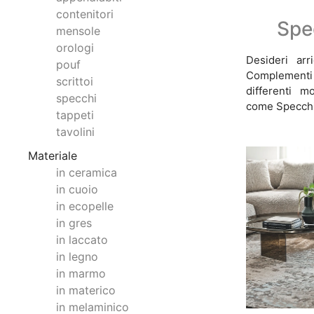
contenitori
Spe
mensole
orologi
Desideri arr
pouf
Complementi 
scrittoi
differenti m
specchi
come Specchi
tappeti
tavolini
Materiale
in ceramica
in cuoio
in ecopelle
in gres
in laccato
in legno
in marmo
in materico
in melaminico